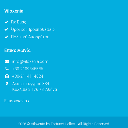
Viloxenia
Για Εμάς
Όροι και Προϋποθέσεις
Πολιτική Απορρήτου
Επικοινωνία
info@viloxenia.com
+30-2109345586
+30-2114114624
Λεωφ. Συγγρού 334
Καλλιθέα, 176 73, Αθήνα
Επικοινωνία
2026 © Viloxenia by
Fortunet Hellas
- All Rights Reserved.