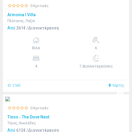
0 Κριτικές
Armonia I Villa
Πλάτανος, Παξοί
Από
261€ /Διανυκτέρευση
Βίλα
6
4
7 Διανυκτερεύσεις
ID: 2342
Χάρτης
0 Κριτικές
Tinos - The Dove Nest
Τήνος, Κυκλάδες
Από
612€ /Διανυκτέρευση