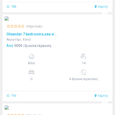
ID: 788
Χάρτης
0 Κριτικές
Oleander 7 bedrooms,sea view
Ακρωτήρι, Χανιά
Από
900€ /Διανυκτέρευση
Βίλα
14
0
4 Διανυκτερεύσεις
ID: 794
Χάρτης