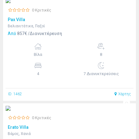
0 Κριτικές
Pax Villa
Βελιανιτάτικα, Παξοί
Από
857€ /Διανυκτέρευση
Βίλα
8
4
7 Διανυκτερεύσεις
ID: 1462
Χάρτης
0 Κριτικές
Erato Villa
Βάμος, Χανιά