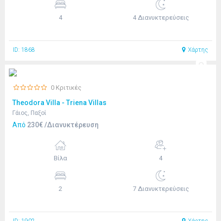
4
4 Διανυκτερεύσεις
ID: 1868
Χάρτης
0 Κριτικές
Theodora Villa - Triena Villas
Γάιος, Παξοί
Από
230€ /Διανυκτέρευση
Βίλα
4
2
7 Διανυκτερεύσεις