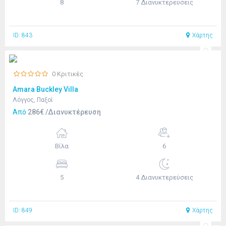
8
7 Διανυκτερεύσεις
ID: 843
Χάρτης
0 Κριτικές
Amara Buckley Villa
Λόγγος, Παξοί
Από
286€ /Διανυκτέρευση
Βίλα
6
5
4 Διανυκτερεύσεις
ID: 849
Χάρτης