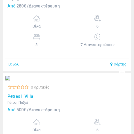
Από
280€ /Διανυκτέρευση
Βίλα
6
3
7 Διανυκτερεύσεις
ID: 856
Χάρτης
0 Κριτικές
Petres II Villa
Γάιος, Παξοί
Από
500€ /Διανυκτέρευση
Βίλα
6