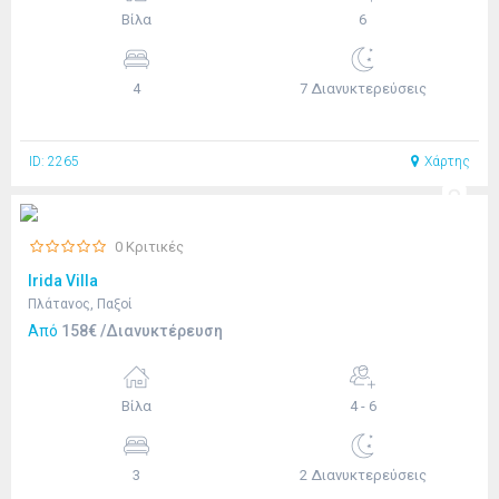
Βίλα
6
4
7 Διανυκτερεύσεις
ID: 2265
Χάρτης
0 Κριτικές
Irida Villa
Πλάτανος, Παξοί
Από
158€ /Διανυκτέρευση
Βίλα
4 - 6
3
2 Διανυκτερεύσεις