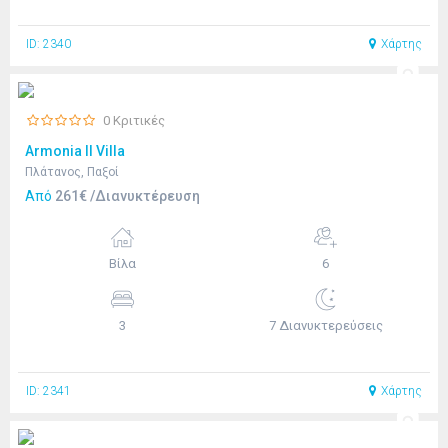
ID: 2340
Χάρτης
0 Κριτικές
Armonia II Villa
Πλάτανος, Παξοί
Από
261€ /Διανυκτέρευση
Βίλα
6
3
7 Διανυκτερεύσεις
ID: 2341
Χάρτης