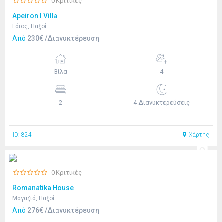
0 Κριτικές
Apeiron I Villa
Γάιος, Παξοί
Από
230€ /Διανυκτέρευση
Βίλα
4
2
4 Διανυκτερεύσεις
ID: 824
Χάρτης
0 Κριτικές
Romanatika House
Μαγαζιά, Παξοί
Από
276€ /Διανυκτέρευση