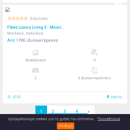
0 Κριτικές
Fibes Luxury Living 3 - Mouries Halkidiki
Μουδανιά , Χαλκιδική
Από
170€ /Διανυκτέρευση
Διαμέρισμα
4
2
3 Διανυκτερεύσεις
ID: 3203
Χάρτης
1
2
3
4
»
Χρησιμοποιούμε cookies για τη χρήση του ιστότοπου.
Περισσότερα
Map
Filters
Αποδοχή