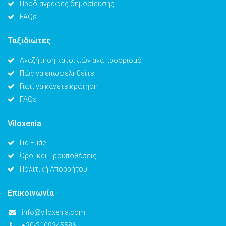
Προδιαγραφές δημοσίευσης
FAQs
Ταξιδιώτες
Αναζήτηση κατοικιών ανά προορισμό
Πώς να επωφεληθείτε
Γιατί να κάνετε κράτηση
FAQs
Viloxenia
Για Εμάς
Όροι και Προϋποθέσεις
Πολιτική Απορρήτου
Επικοινωνία
info@viloxenia.com
+30-2109345586