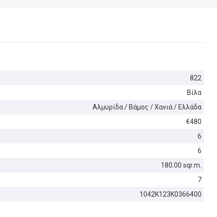
822
Βίλα
Αλμυρίδα / Βάμος / Χανιά / Ελλάδα
€480
6
6
180.00 sqr.m.
7
1042K123K0366400