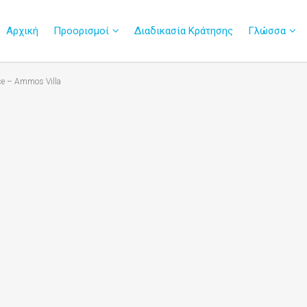
Αρχική
Προορισμοί
Διαδικασία Κράτησης
Γλώσσα
ce – Ammos Villa